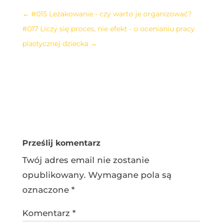
←
#015 Leżakowanie - czy warto je organizować?
#017 Liczy się proces, nie efekt - o ocenianiu pracy
plastycznej dziecka
→
Prześlij komentarz
Twój adres email nie zostanie
opublikowany.
Wymagane pola są
oznaczone
*
Komentarz
*