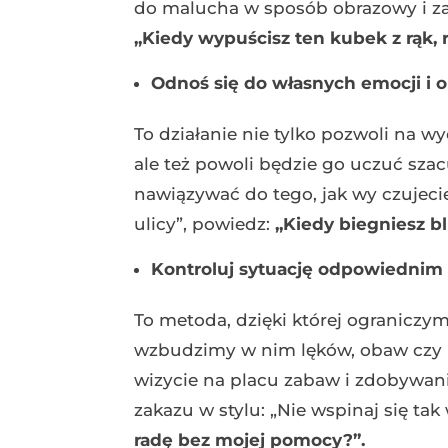
do malucha w sposób obrazowy i za
„Kiedy wypuścisz ten kubek z rąk, ro
Odnoś się do własnych emocji i 
To działanie nie tylko pozwoli na 
ale też powoli będzie go uczuć sz
nawiązywać do tego, jak wy czujecie
ulicy”, powiedz:
„Kiedy biegniesz bl
Kontroluj sytuację odpowiednim
To metoda, dzięki której ograniczy
wzbudzimy w nim lęków, obaw czy n
wizycie na placu zabaw i zdobywani
zakazu w stylu: „Nie wspinaj się ta
radę bez mojej pomocy?”.