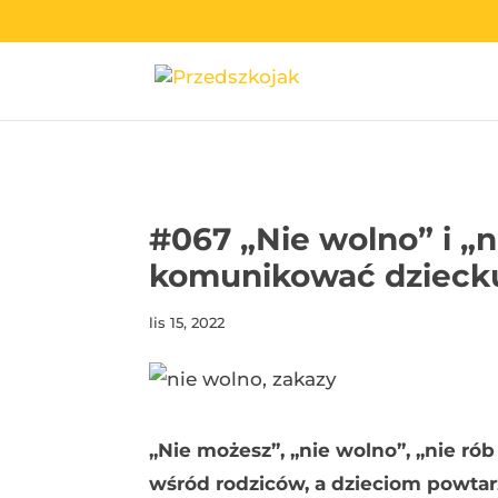
przedszkojak.pl
#067 „Nie wolno” i „ni
komunikować dzieck
lis 15, 2022
„Nie możesz”, „nie wolno”, „nie rób
wśród rodziców, a dzieciom powt