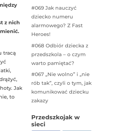
 między
#069 Jak nauczyć
dziecko numeru
t z nich
alarmowego? Z Fast
zmienić.
Heroes!
#068 Odbiór dziecka z
u tracą
przedszkola – o czym
być
warto pamiętać?
atki,
#067 „Nie wolno” i „nie
drążyć,
rób tak”, czyli o tym, jak
hoty. Jak
komunikować dziecku
ie, to
zakazy
Przedszkojak w
sieci