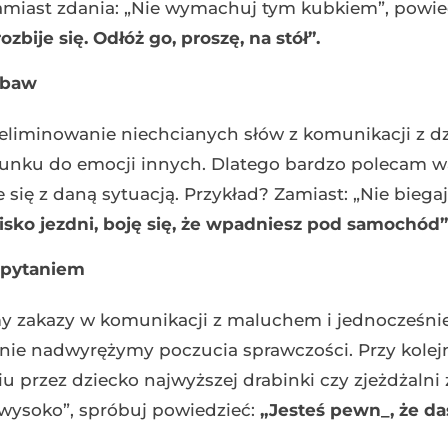
miast zdania: „Nie wymachuj tym kubkiem”, powie
zbije się. Odłóż go, proszę, na stół”.
obaw
wyeliminowanie niechcianych słów z komunikacji z d
acunku do emocji innych. Dlatego bardzo polecam 
 się z daną sytuacją. Przykład? Zamiast: „Nie biegaj
isko jezdni, boję się, że wpadniesz pod samochód”
 pytaniem
my zakazy w komunikacji z maluchem i jednocześnie
ie nadwyrężymy poczucia sprawczości. Przy kolej
u przez dziecko najwyższej drabinki czy zjeżdżalni
k wysoko”, spróbuj powiedzieć:
„Jesteś pewn_, że da