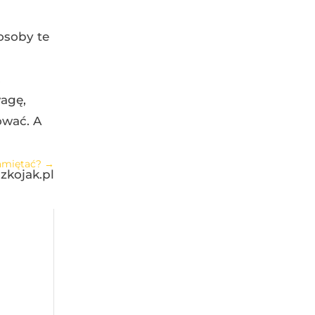
osoby te
.
wagę,
ować. A
amiętać?
→