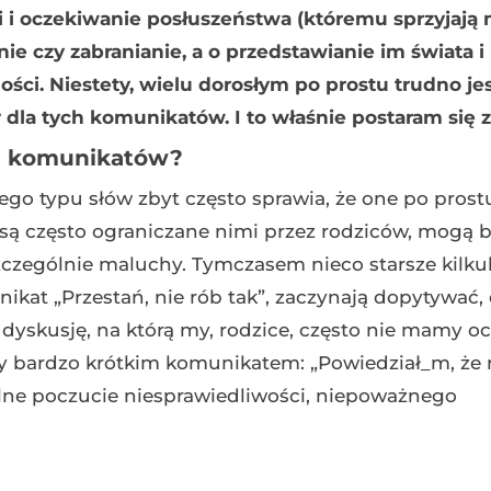
 i oczekiwanie posłuszeństwa (któremu sprzyjają
ie czy zabranianie, a o przedstawianie im świata i
ści. Niestety, wielu dorosłym po prostu trudno jes
 dla tych komunikatów. I to właśnie postaram się 
ch komunikatów?
go typu słów zbyt często sprawia, że one po prost
e są często ograniczane nimi przez rodziców, mogą 
Szczególnie maluchy. Tymczasem nieco starsze kilkul
kat „Przestań, nie rób tak”, zaczynają dopytywać, 
dyskusję, na którą my, rodzice, często nie mamy oc
ny bardzo krótkim komunikatem: „Powiedział_m, że n
silne poczucie niesprawiedliwości, niepoważnego