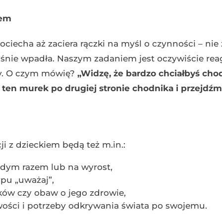
iem
pociecha aż zaciera rączki na myśl o czynności – nie
aśnie wpadła. Naszym zadaniem jest oczywiście re
zy. O czym mówię?
„Widzę, że bardzo chciałbyś cho
en murek po drugiej stronie chodnika i przejdźm
i z dzieckiem będą też m.in.:
żdym razem lub na wyrost,
pu „uważaj”,
ków czy obaw o jego zdrowie,
wości i potrzeby odkrywania świata po swojemu.