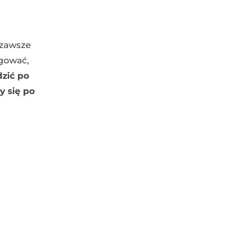
 zawsze
agować,
dzić po
y się po