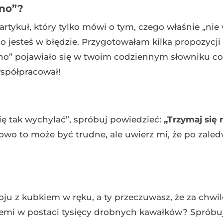
olno”?
ny artykuł, który tylko mówi o tym, czego właśnie „nie
 jesteś w błędzie. Przygotowałam kilka propozycji 
lno” pojawiało się w twoim codziennym słowniku co
współpracował!
ę tak wychylać”, spróbuj powiedzieć:
„Trzymaj się
o to może być trudne, ale uwierz mi, że po zaled
u z kubkiem w ręku, a ty przeczuwasz, że za chwil
iemi w postaci tysięcy drobnych kawałków? Sprób