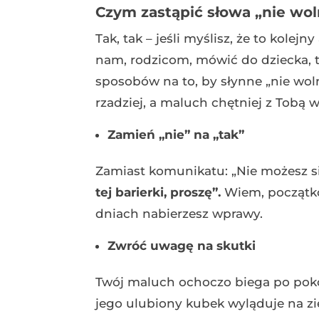
Czym zastąpić słowa „nie w
Tak, tak – jeśli myślisz, że to kolej
nam, rodzicom, mówić do dziecka, to
sposobów na to, by słynne „nie wo
rzadziej, a maluch chętniej z Tobą 
Zamień „nie” na „tak”
Zamiast komunikatu: „Nie możesz si
tej barierki, proszę”.
Wiem, początkow
dniach nabierzesz wprawy.
Zwróć uwagę na skutki
Twój maluch ochoczo biega po pokoj
jego ulubiony kubek wyląduje na z