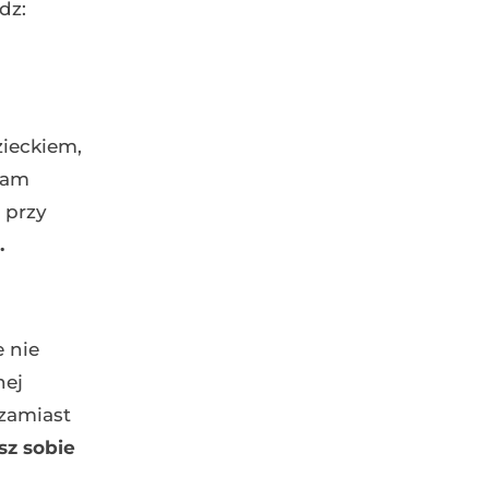
dz:
zieckiem,
wam
 przy
.
 nie
nej
 zamiast
sz sobie