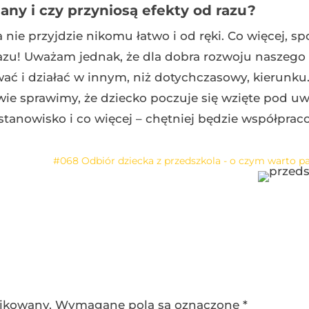
any i czy przyniosą efekty od razu?
ie przyjdzie nikomu łatwo i od ręki. Co więcej, sp
razu! Uważam jednak, że dla dobra rozwoju naszego
ć i działać w innym, niż dotychczasowy, kierunku
ywie sprawimy, że dziecko poczuje się wzięte pod u
stanowisko i co więcej – chętniej będzie współprac
#068 Odbiór dziecka z przedszkola - o czym warto p
likowany.
Wymagane pola są oznaczone
*