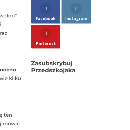
 wolno”
Facebook
Instagram
i
raz
Pinterest
Zasubskrybuj
 mocno
Przedszkojaka
wie kilku
ę ten
uj mówić