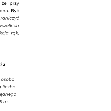
 że przy
ona. Być
raniczyć
szelkich
kcja rąk,
i z
a osoba
 liczbę
będnego
5 m.