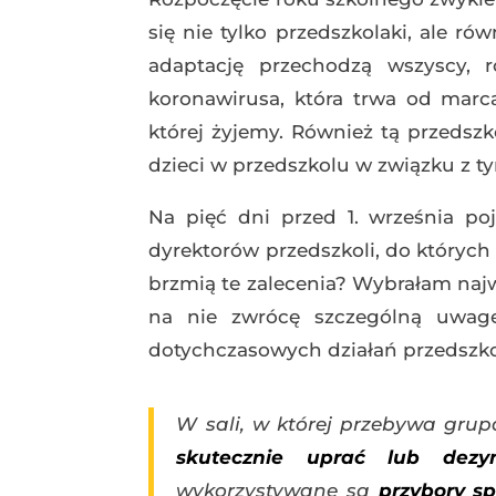
się nie tylko przedszkolaki, ale r
adaptację przechodzą wszyscy, 
koronawirusa, która trwa od marc
której żyjemy. Również tą przedszk
dzieci w przedszkolu w związku z t
Na pięć dni przed 1. września po
dyrektorów przedszkoli, do któryc
brzmią te zalecenia? Wybrałam najwa
na nie zwrócę szczególną uwag
dotychczasowych działań przedszk
W sali, w której przebywa grup
skutecznie uprać lub dezy
wykorzystywane są
przybory sp