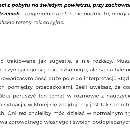
ieci z pobytu na świeżym powietrzu, przy zachowa
trzecich
– optymalnie na terenie podmiotu, a gdy 
liskie tereny rekreacyjne.
ć traktowane jak sugestie, a nie rozkazy. Musz
oczynającego się roku szkolnego, ale są na tyle o
owadzącym dość duże pole do interpretacji. Stąd 
ch pomiędzy przedszkolami. Jeśli uważasz, że co
róbuj poruszyć ten temat w rozmowie z nauczyci
a sytuacja, w której się znajdujemy jest tak samo t
h. Oni też chcieliby móc działać w normalnym tr
stwa zdrowotnego własnego i swoich podopiecznyc