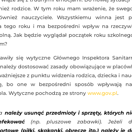
ównież rodzice. W tym roku mam wrażenie, że sweg
również nauczyciele. Wszystkiemu winna jest 
a tego roku i ma bezpośredni wpływ na rzeczywi
olną. Jak będzie wyglądał początek roku szkolneg
ym?
jawiły się wytyczne Głównego Inspektora Sanitar
h należy dostosować zasady obowiązujące w placów
żniejsze z punktu widzenia rodzica, dziecka i nauc
ę, bo one w bezpośredni sposób wpływają n
ola. Wytyczne pochodzą ze strony
www.gov.pl
.
a
należy usunąć przedmioty i sprzęty, których n
nfekować
(np. pluszowe zabawki). Jeżeli d
ortowe (piłki, skakanki, obręcze itp.) należy je 