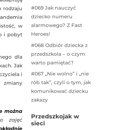
#069 Jak nauczyć
o rodzaju
dziecko numeru
pandemia
alarmowego? Z Fast
stość, w
Heroes!
o i pobyt
#068 Odbiór dziecka z
przedszkola – o czym
nego dla
warto pamiętać?
kach. Jak
#067 „Nie wolno” i „nie
zyciela i
rób tak”, czyli o tym, jak
a zmiany
komunikować dziecku
zakazy
ie można
Przedszkojak w
o zajęć
sieci
dokładnie