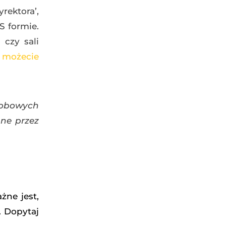
rektora’,
S formie.
 czy sali
i możecie
robowych
ne przez
żne jest,
. Dopytaj