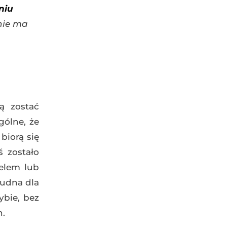
niu
nie ma
ą zostać
gólne, że
biorą się
ś zostało
elem lub
rudna dla
ybie, bez
h.