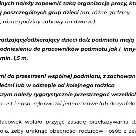
nych należy zapewnić taką organizację pracy, kt
bą poszczególnych grup dzieci
(np. różne godziny
 różne godziny zabawy na dworze).
adzający/odbierający dzieci do/z podmiotu mają
odniesieniu do pracowników podmiotu jak i inn
min. 1,5 m.
mi do przestrzeni wspólnej podmiotu, z zachowa
ziećmi lub w odstępie od kolejnego rodzica
 czym należy rygorystycznie przestrzegać wszelkic
a ust i nosa, rękawiczki jednorazowe lub dezynfekc
placówek wolało przyjąć zasadę przekazywania d
ola, żeby uniknąć obecności rodziców i osób z z