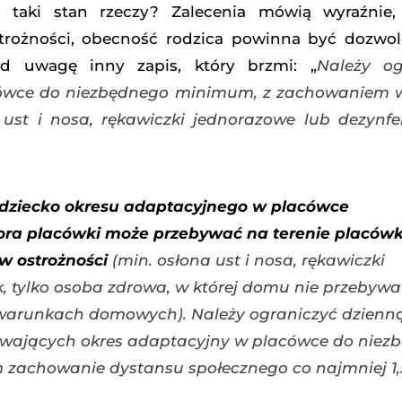
a taki stan rzeczy? Zalecenia mówią wyraźnie,
trożności, obecność rodzica powinna być dozwol
d uwagę inny zapis, który brzmi: „
Należy og
cówce do niezbędnego minimum, z zachowaniem w
 ust i nosa, rękawiczki jednorazowe lub dezynfe
dziecko okresu adaptacyjnego w placówce
ora placówki może przebywać na terenie placówk
w ostrożności
(min. osłona ust i nosa, rękawiczki
k, tylko osoba zdrowa, w której domu nie przebyw
 warunkach domowych). Należy ograniczyć dzienną
ywających okres adaptacyjny w placówce do niez
zachowanie dystansu społecznego co najmniej 1,