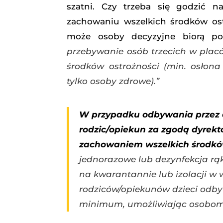
szatni. Czy trzeba się godzić n
zachowaniu wszelkich środków os
może osoby decyzyjne biorą po
przebywanie osób trzecich w pla
środków ostrożności (min. osłona
tylko osoby zdrowe).”
W
przypadku odbywania przez 
rodzic/opiekun za zgodą dyrekt
zachowaniem wszelkich środkó
jednorazowe lub dezynfekcja rą
na kwarantannie lub izolacji w
rodziców/opiekunów dzieci odb
minimum, umożliwiając osobom 