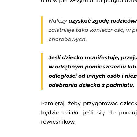
o to w pierwszym dniu pobytu dzie
Należy
uzyskać zgodę rodziców
zaistnieje taka konieczność, w
chorobowych.
Jeśli dziecko manifestuje, prz
w odrębnym pomieszczeniu lu
odległości od innych osób i ni
odebrania dziecka z podmiotu.
Pamiętaj, żeby przygotować dziec
będzie działo, jeśli się źle poc
rówieśników.