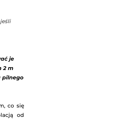
jeśli
ać je
m 2 m
 pilnego
m, co się
olacją od