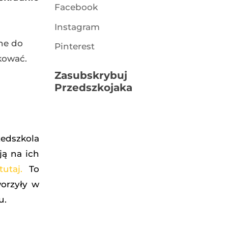
Facebook
Instagram
one do
Pinterest
kować.
Zasubskrybuj
Przedszkojaka
zedszkola
ją na ich
tutaj.
To
orzyły w
u.