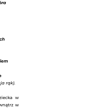
óra
ych
niem
h
ja rąk).
ziecka w
ewnątrz w