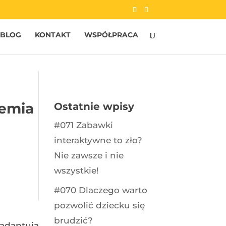
BLOG
KONTAKT
WSPÓŁPRACA
demia
Ostatnie wpisy
#071 Zabawki
interaktywne to zło?
Nie zawsze i nie
wszystkie!
#070 Dlaczego warto
pozwolić dziecku się
brudzić?
 adaptują