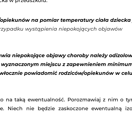
cka w przedszkolu.
/opiekunów na pomiar temperatury ciała dziecka
 przypadku wystąpienia niepokojących objawów
ejawia niepokojące objawy choroby należy odizolow
b wyznaczonym miejscu z zapewnieniem minimu
ezwłocznie powiadomić rodziców/opiekunów w celu
ko na taką ewentualność. Porozmawiaj z nim o ty
zuje. Niech nie będzie zaskoczone ewentualną iz