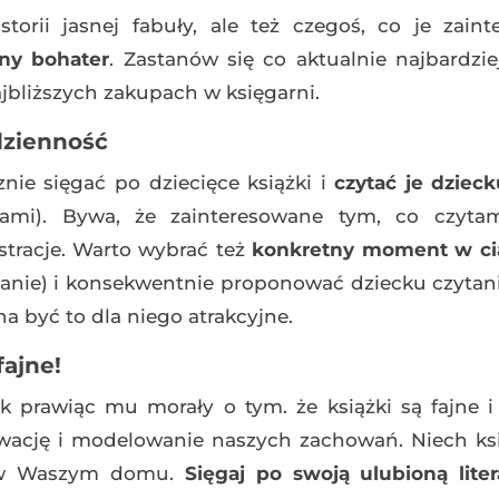
torii jasnej fabuły, ale też czegoś, co je zaint
ony bohater
. Zastanów się co aktualnie najbardzie
ajbliższych zakupach w księgarni.
dzienność
ie sięgać po dziecięce książki i
czytać je dziec
ami). Bywa, że zainteresowane tym, co czyt
ustracje. Warto wybrać też
konkretny moment w ci
anie) i konsekwentnie proponować dziecku czytani
a być to dla niego atrakcyjne.
fajne!
 prawiąc mu morały o tym. że książki są fajne i
rwację i modelowanie naszych zachowań. Niech ksi
e w Waszym domu.
Sięgaj po swoją ulubioną lite