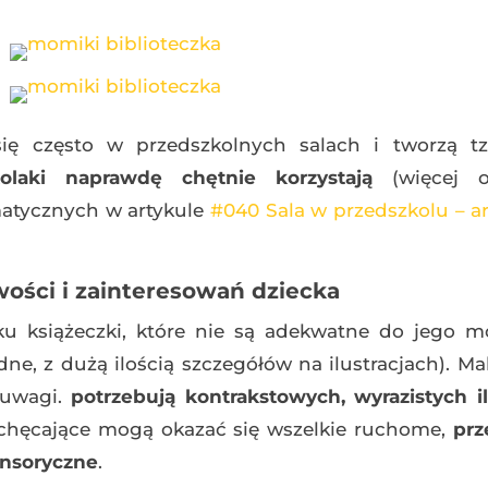
się często w przedszkolnych salach i tworzą tz
kolaki naprawdę chętnie korzystają
(więcej o
matycznych w artykule
#040 Sala w przedszkolu – ar
ości i zainteresowań dziecka
ku książeczki, które nie są adekwatne do jego m
ne, z dużą ilością szczegółów na ilustracjach). Mal
 uwagi.
potrzebują kontrakstowych, wyrazistych ilu
chęcające mogą okazać się wszelkie ruchome,
pr
ensoryczne
.