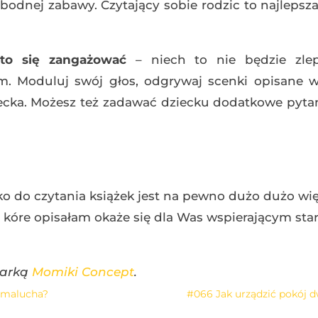
odnej zabawy. Czytający sobie rodzic to najlepsz
to się zangażować
– niech to nie będzie zle
Moduluj swój głos, odgrywaj scenki opisane w 
ka. Możesz też zadawać dziecku dodatkowe pytani
ko do czytania książek jest na pewno dużo dużo wię
, kóre opisałam okaże się dla Was wspierającym sta
marką
Momiki Concept
.
o malucha?
#066 Jak urządzić pokój d