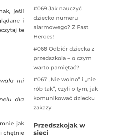
#069 Jak nauczyć
k, jeśli
dziecko numeru
glądane i
alarmowego? Z Fast
eczytaj te
Heroes!
#068 Odbiór dziecka z
przedszkola – o czym
warto pamiętać?
#067 „Nie wolno” i „nie
zwala mi
rób tak”, czyli o tym, jak
komunikować dziecku
nelu dla
zakazy
 mnie jak
Przedszkojak w
sieci
 chętnie