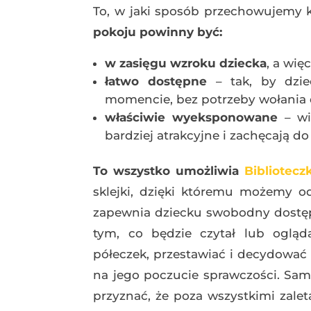
To, w jaki sposób przechowujemy k
pokoju powinny być:
w zasięgu wzroku dziecka
, a wię
łatwo dostępne
– tak, by dzie
momencie, bez potrzeby wołania
właściwie wyeksponowane
– wid
bardziej atrakcyjne i zachęcają do
To wszystko umożliwia
Bibliotec
sklejki, dzięki któremu możemy o
zapewnia dziecku swobodny dostęp
tym, co będzie czytał lub ogląda
półeczek, przestawiać i decydować 
na jego poczucie sprawczości. Sam
przyznać, że poza wszystkimi zale