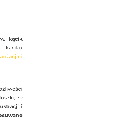
w.
kącik
 kąciku
anżacja i
ożliwości
uszki, ze
stracji i
zesuwane