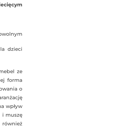
iecięcym
dowolnym
la dzieci
mebel ze
ej forma
owania o
ranżację
 ma wpływ
a i muszę
i również