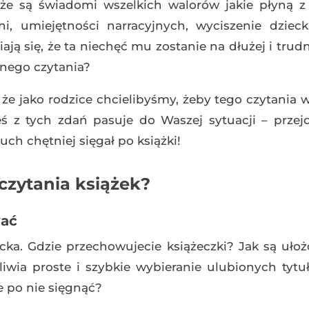
oże są świadomi wszelkich walorów jakie płyną z
i, umiejętności narracyjnych, wyciszenie dzieck
ją się, że ta niechęć mu zostanie na dłużej i trud
nego czytania?
że jako rodzice chcielibyśmy, żeby tego czytania
ś z tych zdań pasuje do Waszej sytuacji – przejd
uch chętniej sięgał po książki!
czytania książek?
wać
ka. Gdzie przechowujecie książeczki? Jak są uło
wia proste i szybkie wybieranie ulubionych tytu
 po nie sięgnąć?