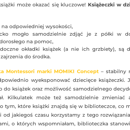
siążki może okazać się kluczowe!
Książeczki w dz
c na odpowiedniej wysokości,
cko mogło samodzielnie zdjąć je z półki w 
 dorosłego na pomoc,
oczne okładki książek (a nie ich grzbiety), są d
 zajrzenia do środka.
zka Montessori marki MOMIKI Concept
– stabilny 
dpowiednio wyeksponować dziecięce książeczki. J
 do książek oraz możliwość samodzielnego decyd
ł. Kilkulatek może też samodzielnie zmieniać a
o tym, które książki znajdą się w biblioteczce, co
i od jakiegoś czasu korzystamy z tego rozwiązani
tami, o których wspomniałam, biblioteczka stanow