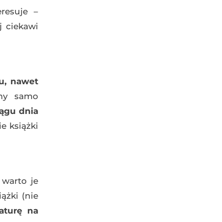
eresuje –
j ciekawi
ku, nawet
amy samo
ągu dnia
e książki
 warto je
ążki (nie
raturę na