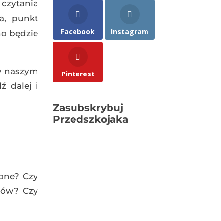
 czytania
a, punkt
Facebook
Instagram
no będzie
 w naszym
Pinterest
ź dalej i
Zasubskrybuj
Przedszkojaka
żone? Czy
łów? Czy