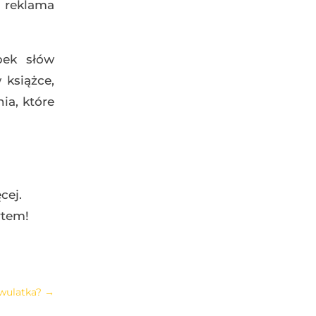
a reklama
pek słów
książce,
a, które
cej.
rtem!
wulatka?
→