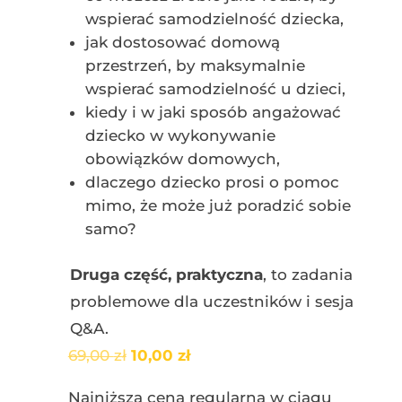
wspierać samodzielność dziecka,
jak dostosować domową
przestrzeń, by maksymalnie
wspierać samodzielność u dzieci,
kiedy i w jaki sposób angażować
dziecko w wykonywanie
obowiązków domowych,
dlaczego dziecko prosi o pomoc
mimo, że może już poradzić sobie
samo?
Druga część, praktyczna
, to zadania
problemowe dla uczestników i sesja
Q&A.
Pierwotna
Aktualna
69,00
zł
10,00
zł
cena
cena
Najniższa cena regularna w ciągu