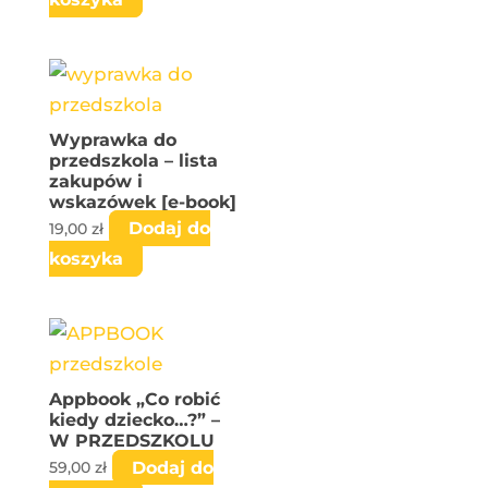
Wyprawka do
przedszkola – lista
zakupów i
wskazówek [e-book]
Dodaj do
19,00
zł
koszyka
Appbook „Co robić
kiedy dziecko…?” –
W PRZEDSZKOLU
Dodaj do
59,00
zł