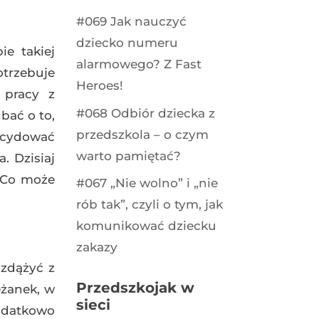
#069 Jak nauczyć
dziecko numeru
e takiej
alarmowego? Z Fast
trzebuje
Heroes!
 pracy z
#068 Odbiór dziecka z
bać o to,
przedszkola – o czym
ecydować
warto pamiętać?
. Dzisiaj
. Co może
#067 „Nie wolno” i „nie
rób tak”, czyli o tym, jak
komunikować dziecku
zakazy
 zdążyć z
Przedszkojak w
eżanek, w
sieci
Dodatkowo