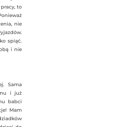
pracy, to
 Ponieważ
enia, nie
yjazdów.
ko spiąć.
obą i nie
ej. Sama
mu i już
mu babci
cje! Mam
dziadków