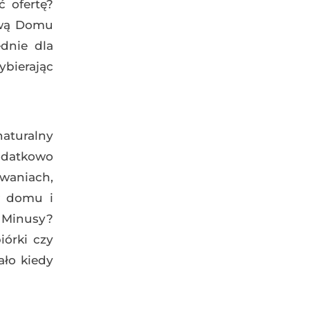
 ofertę?
tową Domu
ednie dla
bierając
naturalny
odatkowo
waniach,
w domu i
. Minusy?
iórki czy
ało kiedy