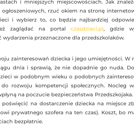
stach i mniejszych miejscowościach. Jak znaleźć
ch ogłoszeniowych, rzuć okiem na stronę interne
ieci i wybierz to, co będzie najbardziej odpowi
też zaglądać na portal
czasdzieci.pl
, gdzie wy
 wydarzenia przeznaczone dla przedszkolaków.
zwoju zainteresowań dziecka i jego umiejętności. W 
ągu dnia i sprawią, że nie dopadnie go nuda. D
dzieci w podobnym wieku o podobnych zaintereso
eż do rozwoju kompetencji społecznych. Nocleg 
wpłyną na poczucie bezpieczeństwa Przedszkojaka
si poświęcić na dostarczenie dziecka na miejsce zb
zowi prywatnego szofera na ten czas). Koszt, bo m
ciach bezpłatnie.