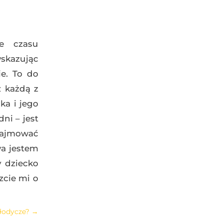
e czasu
wskazując
ie. To do
ż każdą z
ka i jego
ni – jest
 zajmować
wa jestem
y dziecko
cie mi o
słodycze?
→