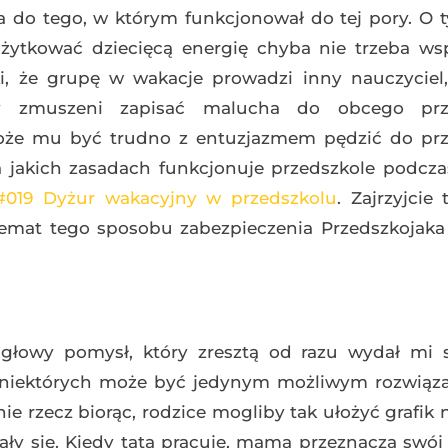
 do tego, w którym funkcjonował do tej pory. O 
żytkować dziecięcą energię chyba nie trzeba ws
 że grupę w wakacje prowadzi inny nauczyciel,
my zmuszeni zapisać malucha do obcego prz
oże mu być trudno z entuzjazmem pędzić do prz
na jakich zasadach funkcjonuje przedszkole podcz
#019 Dyżur wakacyjny w przedszkolu
.
Zajrzyjcie 
 temat tego sposobu zabezpieczenia Przedszkojak
głowy pomysł, który zresztą od razu wydał mi s
la niektórych może być jedynym możliwym rozwiąz
e rzecz biorąc, rodzice mogliby tak ułożyć grafik na
iały się. Kiedy tata pracuje, mama przeznacza swój