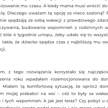
nizowanie mu czasu. A kiedy mama musi wrócić do 
ecię. Dlaczego uważam tę opcję za nieco szaloną?
nie spędzają ze sobą wakacji z prawdziwego zdarz
czywania, budowania wspomnień z rodzinnych w
bite 4 tygodnie urlopu, żeby udało się to wszyst
o takie, że dziecko spędza czas z najbliższą mu os
cji.
m, z tego rozwiązania korzystało się najczęści
ńczenia roku wpadałam rozemocjonowana do do
! Miałam tą komfortową sytuację, że oprócz do
m mojej prababci na wsi – cóż to były za waka
 tych wspomnień. A jak jest teraz? Czy pobyt u 