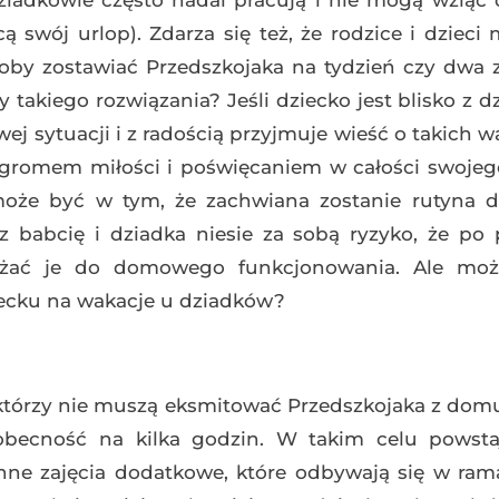
iadkowie często nadal pracują i nie mogą wziąć 
ą swój urlop). Zdarza się też, że rodzice i dzieci 
oby zostawiać Przedszkojaka na tydzień czy dwa 
y takiego rozwiązania? Jeśli dziecko jest blisko z d
ej sytuacji i z radością przyjmuje wieść o takich w
 ogromem miłości i poświęcaniem w całości swojeg
oże być w tym, że zachwiana zostanie rutyna dz
babcię i dziadka niesie za sobą ryzyko, że po 
żać je do domowego funkcjonowania. Ale moż
iecku na wakacje u dziadków?
, którzy nie muszą eksmitować Przedszkojaka z dom
obecność na kilka godzin. W takim celu powstaj
inne zajęcia dodatkowe, które odbywają się w ram