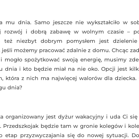
a mu dnia. Samo jeszcze nie wykształciło w sobi
j rozwój i dobrą zabawę w wolnym czasie – po
ego też niezbyt dobrym pomysłem jest dzielenie
 jeśli możemy pracować zdalnie z domu. Chcąc zad
e i mogło spożytkować swoją energię, musimy zd
nia i kto będzie miał na nie oko. Opcji jest kilka
, która z nich ma najwięcej walorów dla dziecka
gu dnia?
a organizowany jest dyżur wakacyjny i uda Ci się
. Przedszkojak będzie tam w gronie kolegów i kol
go etap przyzwyczajania się do nowej sytuacji. 