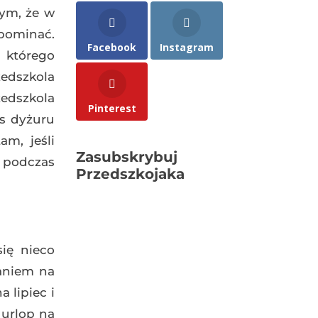
tym, że w
pominać.
Facebook
Instagram
 którego
edszkola
edszkola
Pinterest
as dyżuru
tam, jeśli
Zasubskrybuj
a podczas
Przedszkojaka
ię nieco
aniem na
 lipiec i
 urlop na