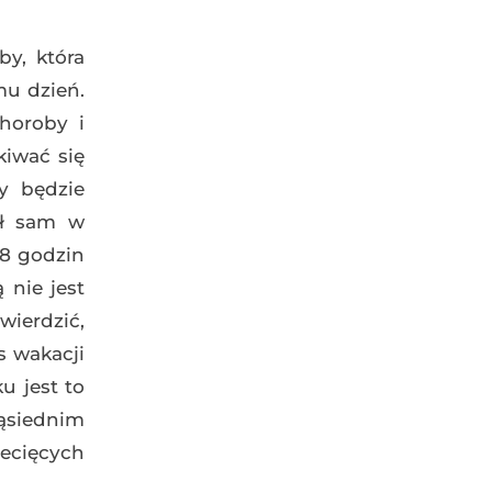
by, która
mu dzień.
choroby i
kiwać się
y będzie
ał sam w
 8 godzin
nie jest
wierdzić,
s wakacji
u jest to
sąsiednim
iecięcych