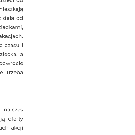
dzieci do
mieszkają
z dala od
ziadkami,
akacjach.
o czasu i
iecka, a
powrocie
e trzeba
u na czas
ą oferty
ach akcji