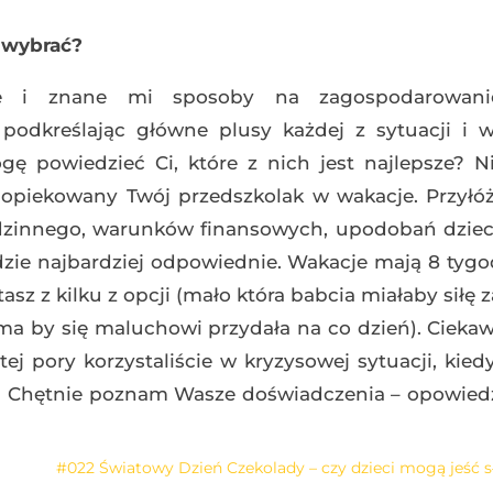
 wybrać?
ne i znane mi sposoby na zagospodarowani
 podkreślając główne plusy każdej z sytuacji i 
ę powiedzieć Ci, które z nich jest najlepsze? N
zaopiekowany Twój przedszkolak w wakacje. Przyłó
rodzinnego, warunków finansowych, upodobań dziec
dzie najbardziej odpowiednie. Wakacje mają 8 tygod
sz z kilku z opcji (mało która babcia miałaby siłę
ama by się maluchowi przydała na co dzień). Cieka
tej pory korzystaliście w kryzysowej sytuacji, kied
? Chętnie poznam Wasze doświadczenia – opowiedz
#022 Światowy Dzień Czekolady – czy dzieci mogą jeść 