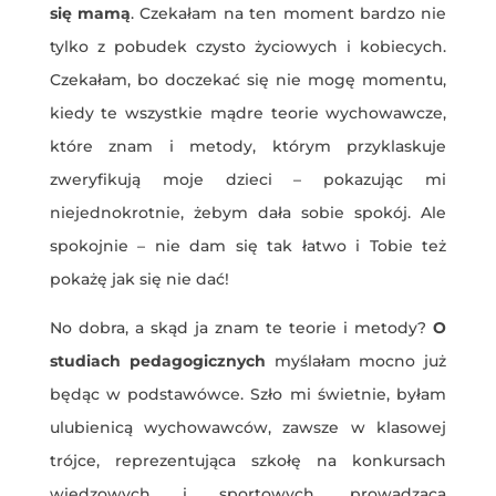
się mamą
. Czekałam na ten moment bardzo nie
tylko z pobudek czysto życiowych i kobiecych.
Czekałam, bo doczekać się nie mogę momentu,
kiedy te wszystkie mądre teorie wychowawcze,
które znam i metody, którym przyklaskuje
zweryfikują moje dzieci – pokazując mi
niejednokrotnie, żebym dała sobie spokój. Ale
spokojnie – nie dam się tak łatwo i Tobie też
pokażę jak się nie dać!
No dobra, a skąd ja znam te teorie i metody?
O
studiach pedagogicznych
myślałam mocno już
będąc w podstawówce. Szło mi świetnie, byłam
ulubienicą wychowawców, zawsze w klasowej
trójce, reprezentująca szkołę na konkursach
wiedzowych i sportowych, prowadząca