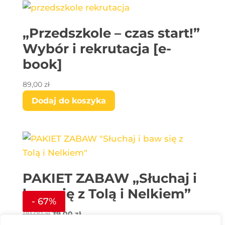
„Przedszkole – czas start!”
Wybór i rekrutacja [e-
book]
89,00
zł
Dodaj do koszyka
PAKIET ZABAW „Słuchaj i
baw się z Tolą i Nelkiem”
- 67%
Pierwotna
Aktualna
119,00
zł
39,00
zł
cena
cena