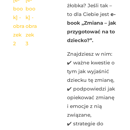
żłobka? Jeśli tak –
to dla Ciebie jest
e-
book „Zmiana – jak
przygotować na to
dziecko?”.
Znajdziesz w nim:
✔️
ważne kwestie o
tym jak wyjaśnić
dziecku tę zmianę,
✔️ podpowiedzi jak
opiekować zmianę
i emocje z nią
związane,
✔️
strategie do