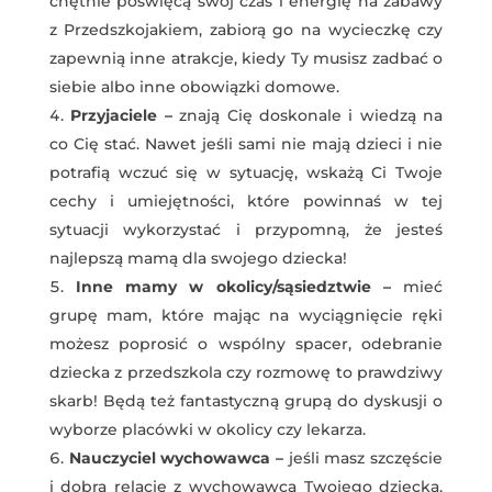
chętnie poświęcą swój czas i energię na zabawy
z Przedszkojakiem, zabiorą go na wycieczkę czy
zapewnią inne atrakcje, kiedy Ty musisz zadbać o
siebie albo inne obowiązki domowe.
Przyjaciele –
znają Cię doskonale i wiedzą na
co Cię stać. Nawet jeśli sami nie mają dzieci i nie
potrafią wczuć się w sytuację, wskażą Ci Twoje
cechy i umiejętności, które powinnaś w tej
sytuacji wykorzystać i przypomną, że jesteś
najlepszą mamą dla swojego dziecka!
Inne mamy w okolicy/sąsiedztwie –
mieć
grupę mam, które mając na wyciągnięcie ręki
możesz poprosić o wspólny spacer, odebranie
dziecka z przedszkola czy rozmowę to prawdziwy
skarb! Będą też fantastyczną grupą do dyskusji o
wyborze placówki w okolicy czy lekarza.
Nauczyciel wychowawca –
jeśli masz szczęście
i dobrą relację z wychowawcą Twojego dziecka,